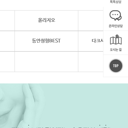
올리지오
LDM
동안성형
BEST
다크서클/눈밑지