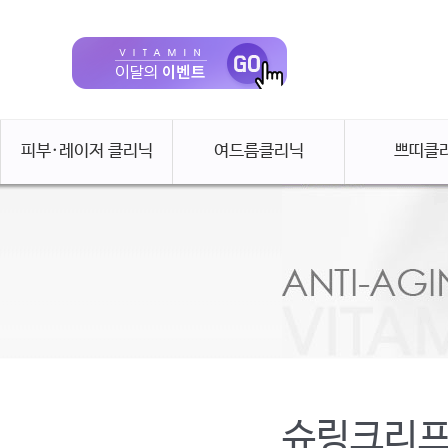
피부·레이저 클리닉
여드름클리닉
쁘띠클
슈링크리