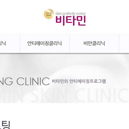
리닉
안티에이징클리닉
비만클리닉
프팅